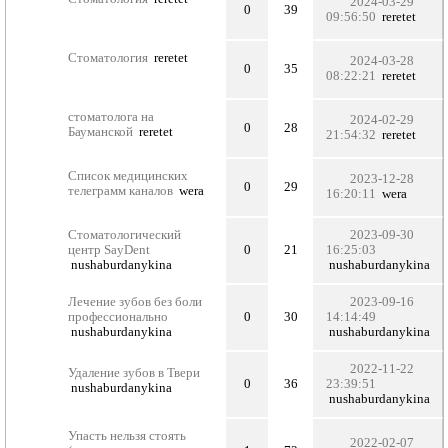
2024-03-29
0
39
09:56:50
reretet
Стоматология
reretet
2024-03-28
0
35
08:22:21
reretet
стоматолога на
2024-02-29
0
28
Бауманской
reretet
21:54:32
reretet
Список медицинских
2023-12-28
0
29
телеграмм каналов
wera
16:20:11
wera
Стоматологический
2023-09-30
центр SayDent
0
21
16:25:03
nushaburdanykina
nushaburdanykina
Лечение зубов без боли
2023-09-16
профессионально
0
30
14:14:49
nushaburdanykina
nushaburdanykina
2022-11-22
Удаление зубов в Твери
0
36
23:39:51
nushaburdanykina
nushaburdanykina
Упасть нельзя стоять
2022-02-07