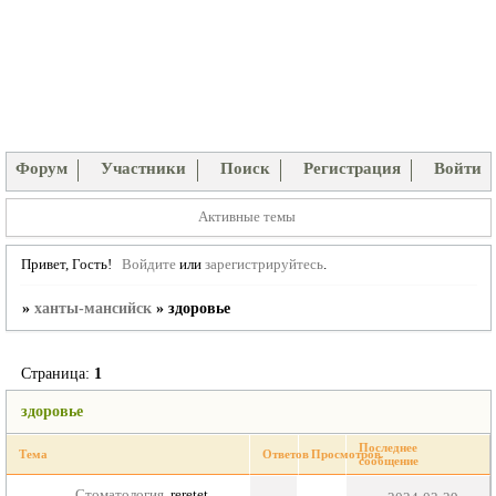
Форум
Участники
Поиск
Регистрация
Войти
Активные темы
Привет, Гость!
Войдите
или
зарегистрируйтесь
.
»
ханты-мансийск
»
здоровье
Страница:
1
здоровье
Последнее
Тема
Ответов
Просмотров
сообщение
Стоматология
reretet